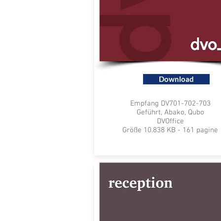
Download
Empfang DV701-702-703
Geführt, Abako, Qubo
DVOffice
Größe 10.838 KB - 161 pagine