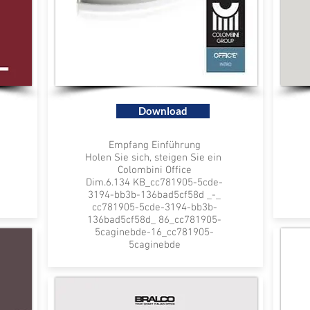
Download
Empfang Einführung
Holen Sie sich, steigen Sie ein
Colombini Office
Dim.6.134 KB_cc781905-5cde-
3194-bb3b-136bad5cf58d _-_
cc781905-5cde-3194-bb3b-
136bad5cf58d_ 86_cc781905-
5caginebde-16_cc781905-
5caginebde