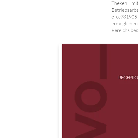
Theken mit
Betriebsarb
o_cc781905-
ermöglichen
Bereichs be