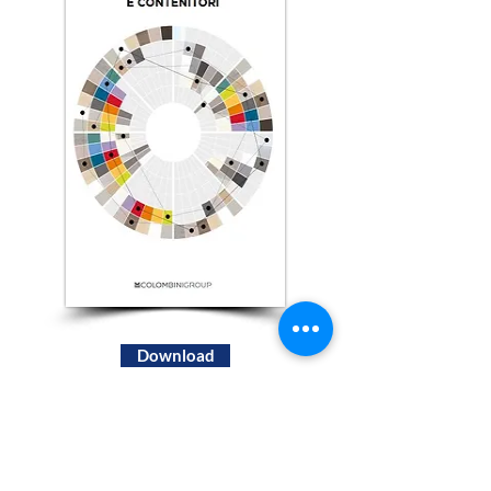
Download
Armadi e contenitori
per ufficio
Colombini Officè
Dim. 12.193 KB - 194 pagine