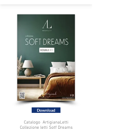
Download
Catalogo ArtigianaLetti
Collezione letti Sotf Dreams