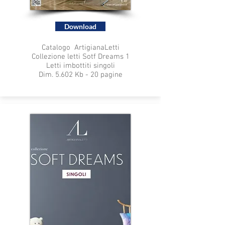
Download
Catalogo ArtigianaLetti
Collezione letti Sotf Dreams 1
Letti imbottiti singoli
Dim. 5.602 Kb - 20 pagine