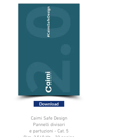
Download
Caimi Safe Design
Pannelli divisori
e partuzioni - Cat. 5