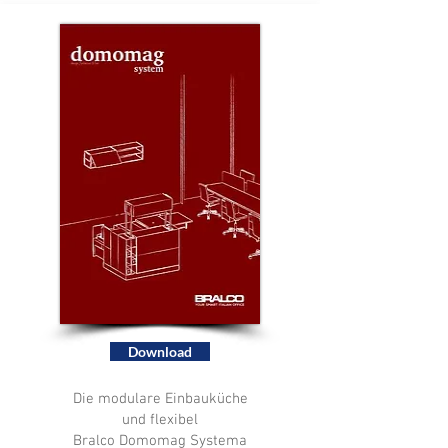
Download
Die modulare Einbauküche
und flexibel
Bralco Domomag Systema