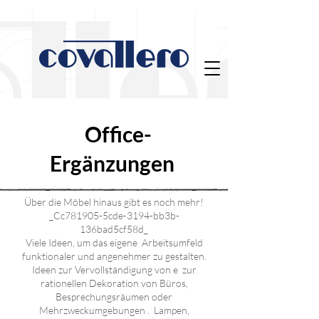
Office-
Ergänzungen
Über die Möbel hinaus gibt es noch mehr!
_Cc781905-5cde-3194-bb3b-
136bad5cf58d_
Viele Ideen, um das eigene Arbeitsumfeld
funktionaler und angenehmer zu gestalten.
Ideen zur Vervollständigung von e zur
rationellen Dekoration von Büros,
Besprechungsräumen oder
Mehrzweckumgebungen . Lampen,