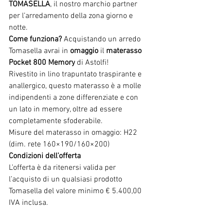
TOMASELLA
, il nostro marchio partner 
per l’arredamento della zona giorno e 
notte.
Come funziona?
 Acquistando un arredo 
Tomasella avrai in 
omaggio
 il 
materasso 
Pocket 800 Memory
 di Astolfi!
Rivestito in lino trapuntato traspirante e 
anallergico, questo materasso è a molle 
indipendenti a zone differenziate e con 
un lato in memory, oltre ad essere 
completamente sfoderabile.
Misure del materasso in omaggio: H22 
(dim. rete 160×190/160×200)
Condizioni dell’offerta
L’offerta è da ritenersi valida per 
l’acquisto di un qualsiasi prodotto 
Tomasella del valore minimo € 5.400,00 
IVA inclusa.