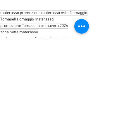
materasso promozione
materasso Astolfi omaggio
Tomasella omaggio materasso
promozione Tomasella primavera 2026
zona notte materasso
materasso molle indipendenti in regalo
Mostra tutti
Post recenti