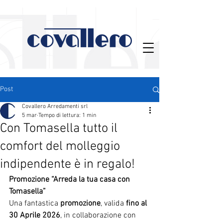
Post
Covallero Arredamenti srl
5 mar
Tempo di lettura: 1 min
Con Tomasella tutto il
comfort del molleggio
indipendente è in regalo!
Promozione “Arreda la tua casa con 
Tomasella”
Una fantastica 
promozione
, valida 
fino al 
30 Aprile 2026
, in collaborazione con 