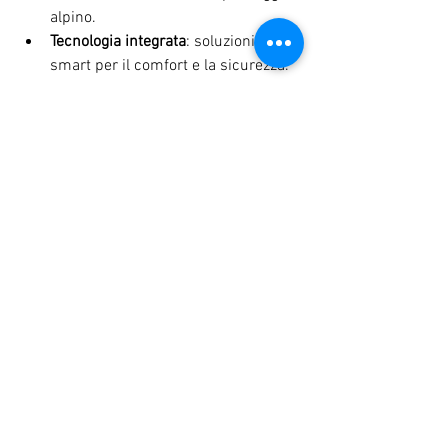
alpino.
Tecnologia integrata
: soluzioni 
smart per il comfort e la sicurezza.
Noi amiamo queste tendenze perché 
uniscono estetica e funzionalità, 
rispettando l’ambiente e migliorando la 
qualità della vita.
Perché scegliere un 
negozio di arredamento a 
Bolzano
Bolzano non è solo un luogo dove 
acquistare mobili, ma un contesto in cui 
il design incontra la cultura locale. 