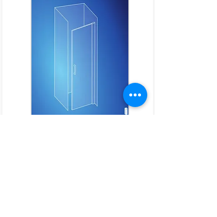
Download
Scavolini
Box doccia
Dim. 331.009 Kb - 432 pagine